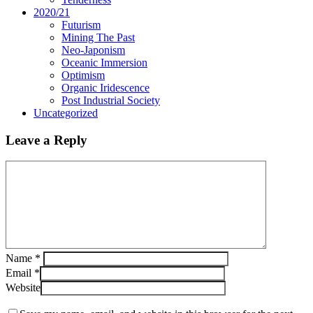
2020/21
Futurism
Mining The Past
Neo-Japonism
Oceanic Immersion
Optimism
Organic Iridescence
Post Industrial Society
Uncategorized
Leave a Reply
Name
*
Email
*
Website