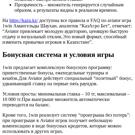
Прозрачность – множитель генерируется случайным
образом, а результаты видны в реальном времени.
На
https://kazu.kz/
доступны все правила и FAQ по aviator игра
1win Амангельды Шаухан, аналитик “КазАгро Бет”, отмечает:
“Aviator привлекает молодую аудиторию, ценящую быструю
отдачу и визуальный отклик.Это новый формат, способный
изменить привычки игроков в Казахстане”.
Бонусная система и условия игры
1win предлагает комплексную бонусную программу:
приветственные бонусы, еженедельные турниры и
кешбэк.Для Aviator действует специальный “полетный” бонус,
удваивающий ставку на первые пять раундов.
Условия просты: минимальная ставка – 10 тг, максимальная –
10 000 тг.При выигрыше множитель автоматически
переводится на баланс.
Кроме того, 1win реализует систему “проигрыша без потерь”:
при проигрыше в Aviator игрок получает небольшую
компенсацию в виде бонусных кредитов, которые можно
использовать в других играх.