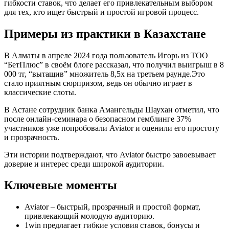
гибкости ставок, что делает его привлекательным выбором
для тех, кто ищет быстрый и простой игровой процесс.
Примеры из практики в Казахстане
В Алматы в апреле 2024 года пользователь Игорь из ТОО
“БетПлюс” в своём блоге рассказал, что получил выигрыш в 8
000 тг, “вытащив” множитель 8,5x на третьем раунде.Это
стало приятным сюрпризом, ведь он обычно играет в
классические слоты.
В Астане сотрудник банка Амангельды Шаухан отметил, что
после онлайн‑семинара о безопасном гемблинге 37%
участников уже попробовали Aviator и оценили его простоту
и прозрачность.
Эти истории подтверждают, что Aviator быстро завоевывает
доверие и интерес среди широкой аудитории.
Ключевые моменты
Aviator – быстрый, прозрачный и простой формат,
привлекающий молодую аудиторию.
1win предлагает гибкие условия ставок, бонусы и