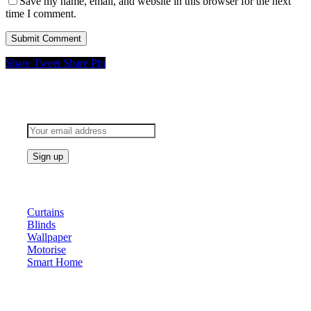
Save my name, email, and website in this browser for the next
time I comment.
Share
Tweet
Share
Pin
Subscribe to keep updated
Products
Curtains
Blinds
Wallpaper
Motorise
Smart Home
About Us