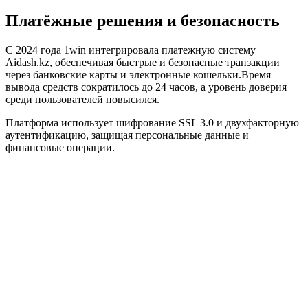
Платёжные решения и безопасность
С 2024 года 1win интегрировала платежную систему
Aidash.kz, обеспечивая быстрые и безопасные транзакции
через банковские карты и электронные кошельки.Время
вывода средств сократилось до 24 часов, а уровень доверия
среди пользователей повысился.
Платформа использует шифрование SSL 3.0 и двухфакторную
аутентификацию, защищая персональные данные и
финансовые операции.