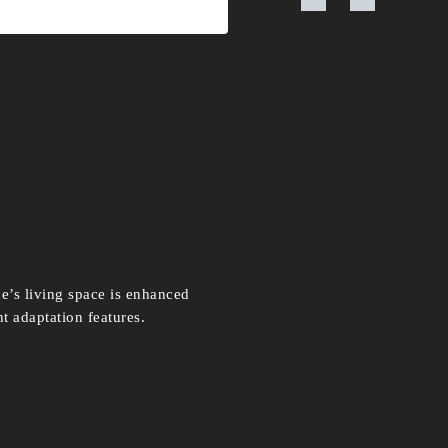
e’s living space is enhanced
ht adaptation features.