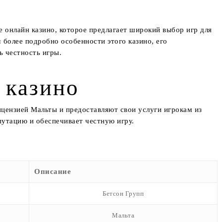
е онлайн казино, которое предлагает широкий выбор игр для
 более подробно особенности этого казино, его
ь честность игры.
 казино
цензией Мальты и предоставляют свои услуги игрокам из
утацию и обеспечивает честную игру.
Описание
Бетсон Групп
Мальта