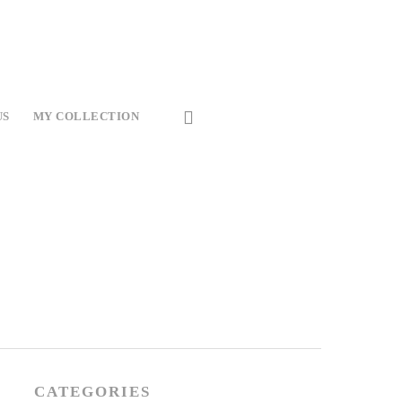
US
MY COLLECTION
CATEGORIES