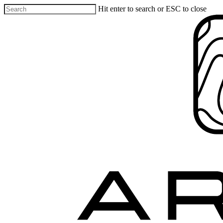
Hit enter to search or ESC to close