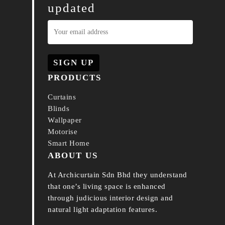
updated
PRODUCTS
Curtains
Blinds
Wallpaper
Motorise
Smart Home
ABOUT US
At Archicurtain Sdn Bhd they understand
that one’s living space is enhanced
through judicious interior design and
natural light adaptation features.