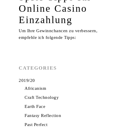
Online Casino
About Us
Einzahlung
Services
Um Ihre Gewinnchancen zu verbessern,
Product
empfehle ich folgende Tipps:
Curtains
Project
Plain
Blinds
Trends & News
Texture
Wallpaper
Contact Us
CATEGORIES
Blackout
Sangetsu
Motorised
My Collection
2019/20
Dim Out
Smart Home
Africanism
Patterns
Craft Technology
Sheer
Earth Face
Suede
Fantasy Reflection
Velvet
Past Perfect