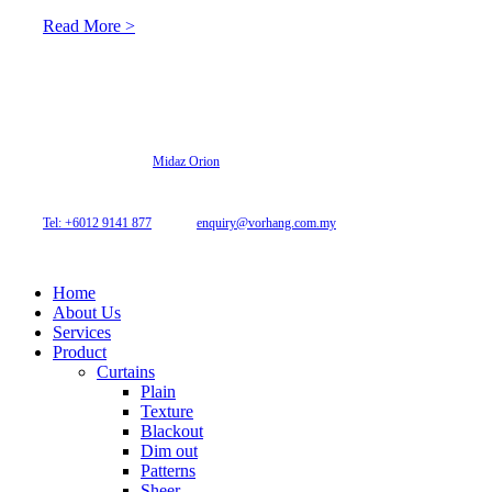
Read More >
© 2026 Archi Curtain. All Rights Reserved.
Website designed by
Midaz Orion
Archicurtain Sdn Bhd
63GM Petaling Utama Avenue, Jalan PJS 1/50,
46150 Petaling Jaya, Selangor, Malaysia.
Tel: +6012 9141 877
| Email:
enquiry@vorhang.com.my
Home
About Us
Services
Product
Curtains
Plain
Texture
Blackout
Dim out
Patterns
Sheer