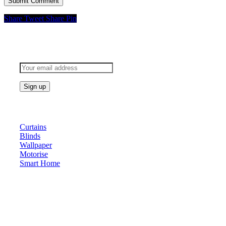
Share
Tweet
Share
Pin
Subscribe to keep updated
Products
Curtains
Blinds
Wallpaper
Motorise
Smart Home
About Us
At Archicurtain Sdn Bhd they understand that one’s living
space is enhanced through judicious interior design and natural
light adaptation features.