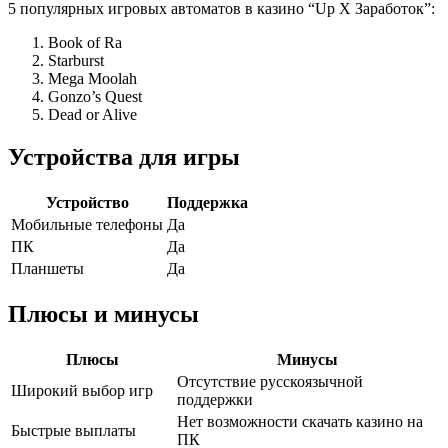
5 популярных игровых автоматов в казино “Up X Заработок”:
Book of Ra
Starburst
Mega Moolah
Gonzo’s Quest
Dead or Alive
Устройства для игры
Устройство
Поддержка
Мобильные телефоны
Да
ПК
Да
Планшеты
Да
Плюсы и минусы
Плюсы
Минусы
Отсутствие русскоязычной
Широкий выбор игр
поддержки
Нет возможности скачать казино на
Быстрые выплаты
ПК