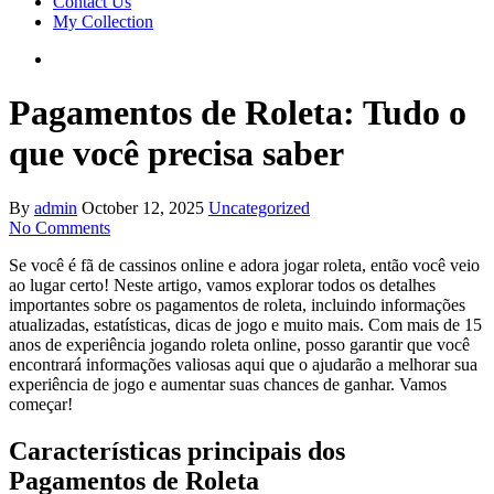
Contact Us
My Collection
Pagamentos de Roleta: Tudo o
que você precisa saber
By
admin
October 12, 2025
Uncategorized
No Comments
Se você é fã de cassinos online e adora jogar roleta, então você veio
ao lugar certo! Neste artigo, vamos explorar todos os detalhes
importantes sobre os pagamentos de roleta, incluindo informações
atualizadas, estatísticas, dicas de jogo e muito mais. Com mais de 15
anos de experiência jogando roleta online, posso garantir que você
encontrará informações
valiosas aqui que o ajudarão a melhorar sua
experiência de jogo e aumentar suas chances de ganhar. Vamos
começar!
Características principais dos
Pagamentos de Roleta