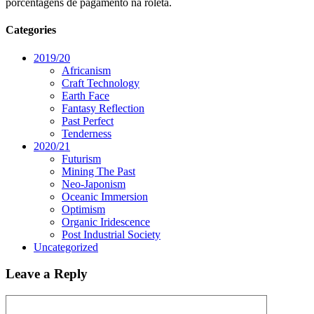
porcentagens de pagamento na roleta.
Categories
2019/20
Africanism
Craft Technology
Earth Face
Fantasy Reflection
Past Perfect
Tenderness
2020/21
Futurism
Mining The Past
Neo-Japonism
Oceanic Immersion
Optimism
Organic Iridescence
Post Industrial Society
Uncategorized
Leave a Reply