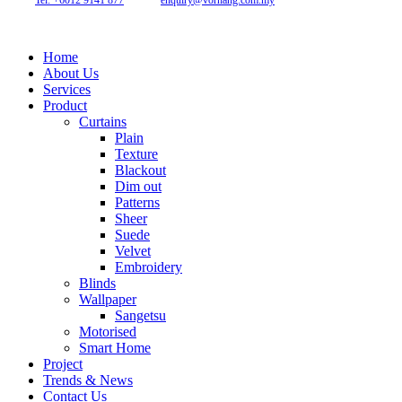
Tel: +6012 9141 877
| Email:
enquiry@vorhang.com.my
Home
About Us
Services
Product
Curtains
Plain
Texture
Blackout
Dim out
Patterns
Sheer
Suede
Velvet
Embroidery
Blinds
Wallpaper
Sangetsu
Motorised
Smart Home
Project
Trends & News
Contact Us