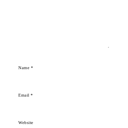
Name
*
Email
*
Website