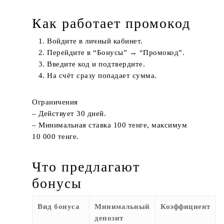
Как работает промокод
Войдите в личный кабинет.
Перейдите в “Бонусы” → “Промокод”.
Введите код и подтвердите.
На счёт сразу попадает сумма.
Ограничения
– Действует 30 дней.
– Минимальная ставка 100 тенге, максимум
10 000 тенге.
Что предлагают
бонусы
Вид бонуса
Минимальный
Коэффициент
депозит