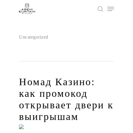
Hit enter to search or ESC to close
Uncategorized
Номад Казино:
как промокод
открывает двери к
выигрышам