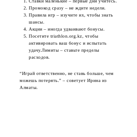
Ставки маленькие – первые дни учитесь.
Промокод сразу – не ждите недели.
Правила игр – изучите их, чтобы знать
шансы.
Акции – иногда удваивают бонусы.
Посетите
triathlon.org.kz
, чтобы
активировать ваш бонус и испытать
удачу.Лимиты – ставьте пределы
расходов.
Home
About Us
“Играй ответственно, не ставь больше, чем
можешь потерять.” – советует Ирина из
Services
Алматы.
Product
Curtains
Project
Plain
Blinds
Trends & News
Texture
Wallpaper
Contact Us