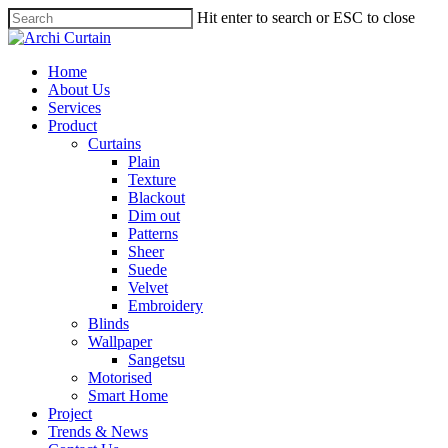
Hit enter to search or ESC to close
Home
About Us
Services
Product
Curtains
Plain
Texture
Blackout
Dim out
Patterns
Sheer
Suede
Velvet
Embroidery
Blinds
Wallpaper
Sangetsu
Motorised
Smart Home
Project
Trends & News