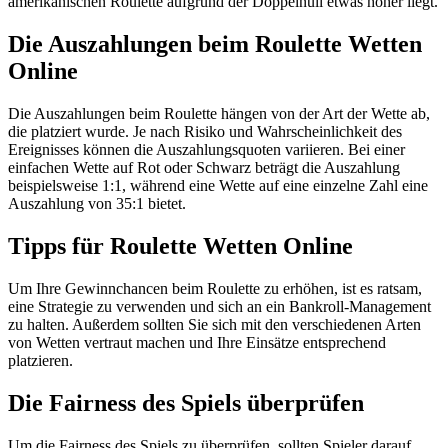
amerikanischen Roulette aufgrund der Doppelnull etwas höher liegt.
Die Auszahlungen beim Roulette Wetten
Online
Die Auszahlungen beim Roulette hängen von der Art der Wette ab,
die platziert wurde. Je nach Risiko und Wahrscheinlichkeit des
Ereignisses können die Auszahlungsquoten variieren. Bei einer
einfachen Wette auf Rot oder Schwarz beträgt die Auszahlung
beispielsweise 1:1, während eine Wette auf eine einzelne Zahl eine
Auszahlung von 35:1 bietet.
Tipps für Roulette Wetten Online
Um Ihre Gewinnchancen beim Roulette zu erhöhen, ist es ratsam,
eine Strategie zu verwenden und sich an ein Bankroll-Management
zu halten. Außerdem sollten Sie sich mit den verschiedenen Arten
von Wetten vertraut machen und Ihre Einsätze entsprechend
platzieren.
Die Fairness des Spiels überprüfen
Um die Fairness des Spiels zu überprüfen, sollten Spieler darauf