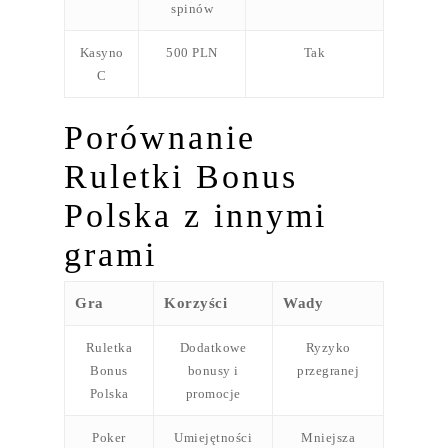
spinów
Kasyno
500 PLN
Tak
C
Porównanie
Ruletki Bonus
Polska z innymi
grami
Gra
Korzyści
Wady
Ruletka
Dodatkowe
Ryzyko
Bonus
bonusy i
przegranej
Polska
promocje
Poker
Umiejętności
Mniejsza
Home