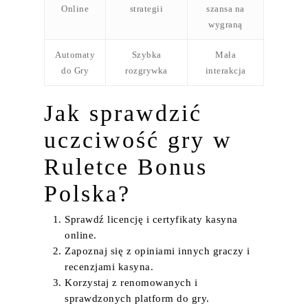
Online
strategii
szansa na
About Us
wygraną
Services
Automaty
Szybka
Mała
do Gry
rozgrywka
interakcja
Product
Curtains
Project
Jak sprawdzić
Plain
Blinds
Trends & News
uczciwość gry w
Texture
Wallpaper
Contact Us
Ruletce Bonus
Blackout
Sangetsu
Motorised
My Collection
Polska?
Dim Out
Smart Home
Patterns
Sprawdź licencję i certyfikaty kasyna
online.
Sheer
Zapoznaj się z opiniami innych graczy i
Suede
recenzjami kasyna.
Korzystaj z renomowanych i
Velvet
sprawdzonych platform do gry.