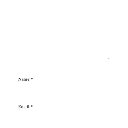
Name
*
Email
*