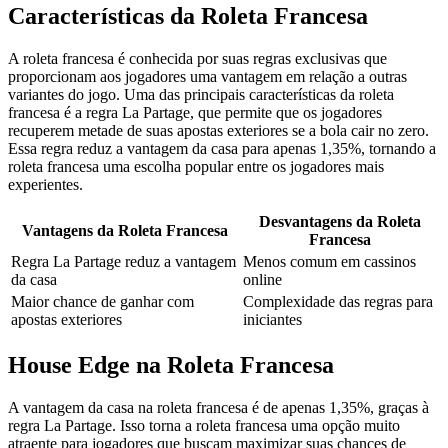
Características da Roleta Francesa
A roleta francesa é conhecida por suas regras exclusivas que
proporcionam aos jogadores uma vantagem em relação a outras
variantes do jogo. Uma das principais características da roleta
francesa é a regra La Partage, que permite que os jogadores
recuperem metade de suas apostas exteriores se a bola cair no zero.
Essa regra reduz a vantagem da casa para apenas 1,35%, tornando a
roleta francesa uma escolha popular entre os jogadores mais
experientes.
Desvantagens da Roleta
Vantagens da Roleta Francesa
Francesa
Regra La Partage reduz a vantagem
Menos comum em cassinos
da casa
online
Maior chance de ganhar com
Complexidade das regras para
apostas exteriores
iniciantes
House Edge na Roleta Francesa
A vantagem da casa na roleta francesa é de apenas 1,35%, graças à
regra La Partage. Isso torna a roleta francesa uma opção muito
atraente para jogadores que buscam maximizar suas chances de