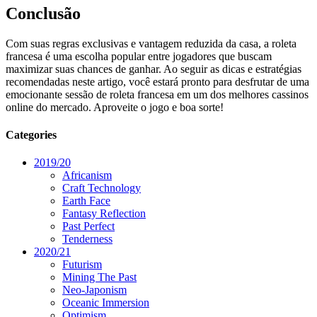
Conclusão
Com suas regras exclusivas e vantagem reduzida da casa, a roleta
francesa é uma escolha popular entre jogadores que buscam
maximizar suas chances de ganhar. Ao seguir as dicas e estratégias
recomendadas neste artigo, você estará pronto para desfrutar de uma
emocionante sessão de roleta francesa em um dos melhores cassinos
online do mercado. Aproveite o jogo e boa sorte!
Categories
2019/20
Africanism
Craft Technology
Earth Face
Fantasy Reflection
Past Perfect
Tenderness
2020/21
Futurism
Mining The Past
Neo-Japonism
Oceanic Immersion
Optimism