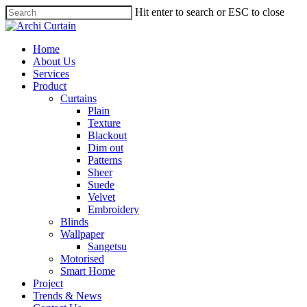
Hit enter to search or ESC to close
Home
About Us
Services
Product
Curtains
Plain
Texture
Blackout
Dim out
Patterns
Sheer
Suede
Velvet
Embroidery
Blinds
Wallpaper
Sangetsu
Motorised
Smart Home
Project
Trends & News