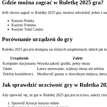
Gdzie można zagrać w Ruletkę 2025 gra?
Jeśli chcesz zagrać w Ruletkę 2025 gra, możesz odwiedzić jedno z naj
Kasyno Polska
Kasyno Fortuna
Kasyno Total Casino
Porównanie urządzeń do gry
Ruletka 2025 gra jest dostępna na różnych urządzeniach, takich jak 
Urządzenie
Zalety
Komputer stacjonarny
Wysoka jakość grafiki, pełny ekran
Tablet
Łatwe sterowanie, większy ekran niż telefon
Telefon komórkowy
Możliwość grania w dowolnym miejscu, łatwy
Jak sprawdzić uczciwość gry w Ruletka 20
Aby upewnić się, że gra w Ruletkę 2025 gra jest uczciwa, należy zwr
Sprawdź licencje kasyna online