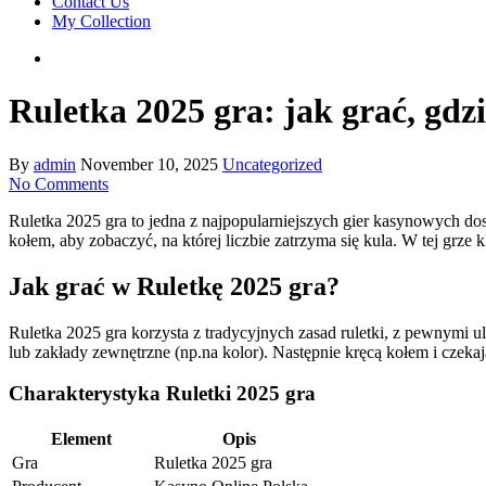
Contact Us
My Collection
Ruletka 2025 gra: jak grać, gdz
By
admin
November 10, 2025
Uncategorized
No Comments
Ruletka 2025 gra to jedna z najpopularniejszych gier kasynowych dost
kołem, aby zobaczyć, na której liczbie zatrzyma się kula. W tej grze 
Jak grać w Ruletkę 2025 gra?
Ruletka 2025 gra korzysta z tradycyjnych zasad ruletki, z pewnymi 
lub zakłady zewnętrzne (np.na kolor). Następnie kręcą kołem i czeka
Charakterystyka Ruletki 2025 gra
Element
Opis
Gra
Ruletka 2025 gra