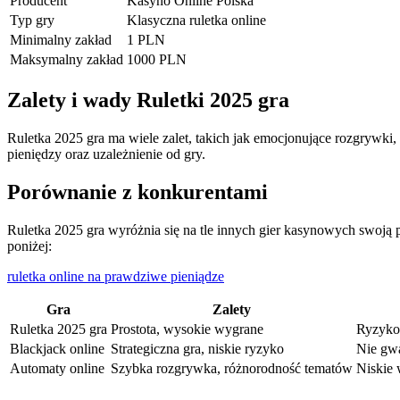
Producent
Kasyno Online Polska
Typ gry
Klasyczna ruletka online
Minimalny zakład
1 PLN
Maksymalny zakład
1000 PLN
Zalety i wady Ruletki 2025 gra
Ruletka 2025 gra ma wiele zalet, takich jak emocjonujące rozgrywki
pieniędzy oraz uzależnienie od gry.
Porównanie z konkurentami
Ruletka 2025 gra wyróżnia się na tle innych gier kasynowych swoją 
poniżej:
ruletka online na prawdziwe pieniądze
Gra
Zalety
Ruletka 2025 gra
Prostota, wysokie wygrane
Ryzyko 
Blackjack online
Strategiczna gra, niskie ryzyko
Nie gw
Automaty online
Szybka rozgrywka, różnorodność tematów
Niskie 