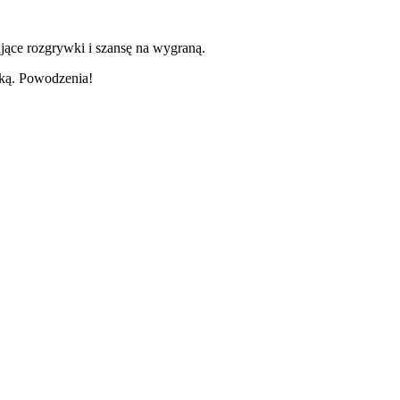
ące rozgrywki i szansę na wygraną.
ywką. Powodzenia!