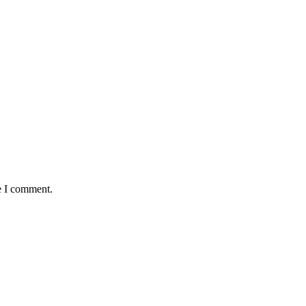
e I comment.