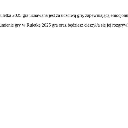
letka 2025 gra uznawana jest za uczciwą grę, zapewniającą emocjonuj
zumienie gry w Ruletkę 2025 gra oraz będziesz cieszył/a się jej rozgr