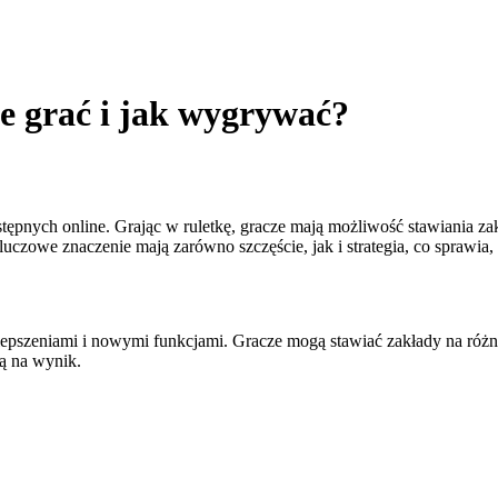
ie grać i jak wygrywać?
ępnych online. Grając w ruletkę, gracze mają możliwość stawiania zakł
kluczowe znaczenie mają zarówno szczęście, jak i strategia, co sprawia,
ulepszeniami i nowymi funkcjami. Gracze mogą stawiać zakłady na różn
ją na wynik.