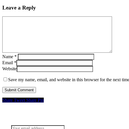
Leave a Reply
Name
*
Email
*
Website
Save my name, email, and website in this browser for the next tim
Share
Tweet
Share
Pin
Subscribe to keep updated