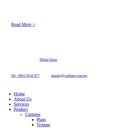
At Archicurtain Sdn Bhd they understand that one’s living
space is enhanced through judicious interior design and natural
light adaptation features.
Read More >
© 2026 Archi Curtain. All Rights Reserved.
Website designed by
Midaz Orion
Archicurtain Sdn Bhd
63GM Petaling Utama Avenue, Jalan PJS 1/50,
46150 Petaling Jaya, Selangor, Malaysia.
Tel: +6012 9141 877
| Email:
enquiry@vorhang.com.my
Home
About Us
Services
Product
Curtains
Plain
Texture