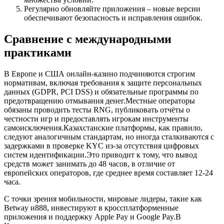
Регулярно обновляйте приложения – новые версии
обеспечивают безопасность и исправления ошибок.
Сравнение с международными
практиками
В Европе и США онлайн‑казино подчиняются строгим
нормативам, включая требования к защите персональных
данных (GDPR, PCI DSS) и обязательные программы по
предотвращению отмывания денег.Местные операторы
обязаны проводить тесты RNG, публиковать отчёты о
честности игр и предоставлять игрокам инструменты
самоисключения.Казахстанские платформы, как правило,
следуют аналогичным стандартам, но иногда сталкиваются с
задержками в проверке KYC из‑за отсутствия цифровых
систем идентификации.Это приводит к тому, что вывод
средств может занимать до 48 часов, в отличие от
европейских операторов, где среднее время составляет 12-24
часа.
С точки зрения мобильности, мировые лидеры, такие как
Betway и888, инвестируют в кроссплатформенные
приложения и поддержку Apple Pay и Google Pay.В