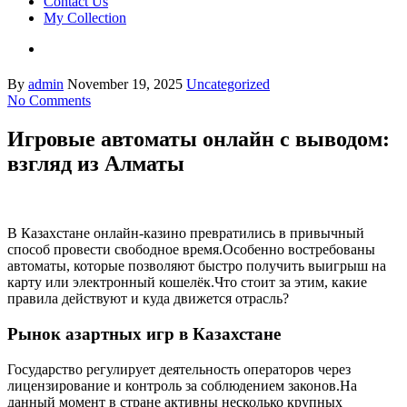
Contact Us
My Collection
By
admin
November 19, 2025
Uncategorized
No Comments
Игровые автоматы онлайн с выводом:
взгляд из Алматы
В Казахстане онлайн‑казино превратились в привычный
способ провести свободное время.Особенно востребованы
автоматы, которые позволяют быстро получить выигрыш на
карту или электронный кошелёк.Что стоит за этим, какие
правила действуют и куда движется отрасль?
Рынок азартных игр в Казахстане
Государство регулирует деятельность операторов через
лицензирование и контроль за соблюдением законов.На
данный момент в стране активны несколько крупных