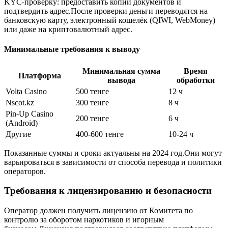
KYC‑проверку: предоставить копии документов и
подтвердить адрес.После проверки деньги переводятся на
банковскую карту, электронный кошелёк (QIWI, WebMoney)
или даже на криптовалютный адрес.
Минимальные требования к выводу
Минимальная сумма
Время
Платформа
вывода
обработки
Volta Casino
500 тенге
12 ч
Nscot.kz
300 тенге
8 ч
Pin‑Up Casino
200 тенге
6 ч
(Android)
Другие
400-600 тенге
10-24 ч
Показанные суммы и сроки актуальны на 2024 год.Они могут
варьироваться в зависимости от способа перевода и политики
операторов.
Требования к лицензированию и безопасности
Оператор должен получить лицензию от Комитета по
контролю за оборотом наркотиков и игорным