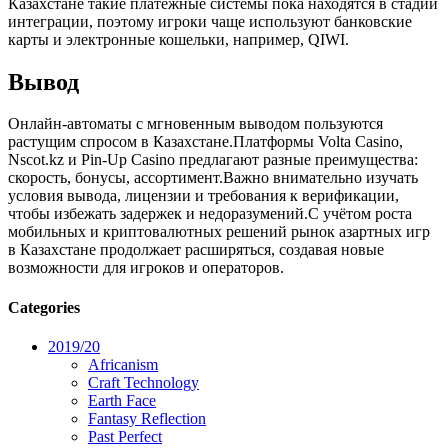
Казахстане такие платежные системы пока находятся в стадии
интеграции, поэтому игроки чаще используют банковские
карты и электронные кошельки, например, QIWI.
Вывод
Онлайн‑автоматы с мгновенным выводом пользуются
растущим спросом в Казахстане.Платформы Volta Casino,
Nscot.kz и Pin‑Up Casino предлагают разные преимущества:
скорость, бонусы, ассортимент.Важно внимательно изучать
условия вывода, лицензии и требования к верификации,
чтобы избежать задержек и недоразумений.С учётом роста
мобильных и криптовалютных решений рынок азартных игр
в Казахстане продолжает расширяться, создавая новые
возможности для игроков и операторов.
Categories
2019/20
Africanism
Craft Technology
Earth Face
Fantasy Reflection
Past Perfect