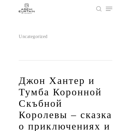
Hit enter to search or ESC to close
Uncategorized
Джон Хантер и
Тумба Коронной
Скъбной
Королевы – сказка
о приключениях и