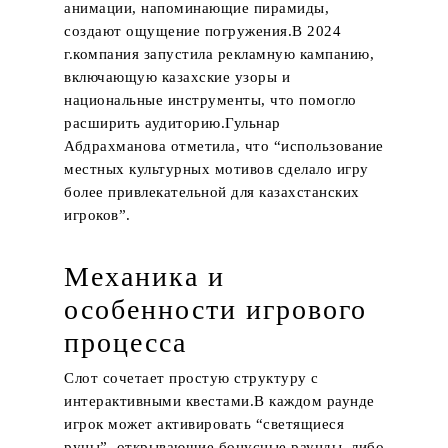
анимации, напоминающие пирамиды,
создают ощущение погружения.В 2024
г.компания запустила рекламную кампанию,
включающую казахские узоры и
национальные инструменты, что помогло
расширить аудиторию.Гульнар
Абдрахманова отметила, что “использование
местных культурных мотивов сделало игру
более привлекательной для казахстанских
игроков”.
Механика и
особенности игрового
процесса
Слот сочетает простую структуру с
интерактивными квестами.В каждом раунде
игрок может активировать “светящиеся
руны”, открывающие бонусные раунды, либо