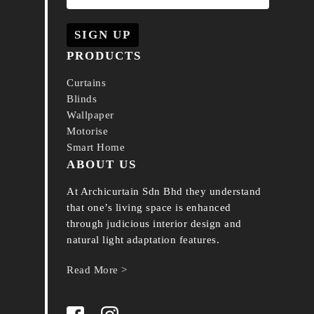
PRODUCTS
Curtains
Blinds
Wallpaper
Motorise
Smart Home
ABOUT US
At Archicurtain Sdn Bhd they understand
that one’s living space is enhanced
through judicious interior design and
natural light adaptation features.
Read More >