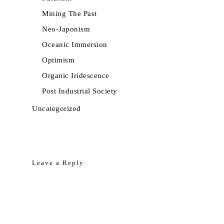
Mining The Past
Neo-Japonism
Oceanic Immersion
Optimism
Organic Iridescence
Post Industrial Society
Uncategorized
Leave a Reply