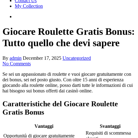
Contact Us
My Collection
Giocare Roulette Gratis Bonus:
Tutto quello che devi sapere
By
admin
December 17, 2025
Uncategorized
No Comments
Se sei un appassionato di roulette e vuoi giocare gratuitamente con
dei bonus, sei nel posto giusto. Con oltre 15 anni di esperienza
giocando alla roulette online, posso darti tutte le informazioni di cui
hai bisogno sui bonus offerti dai casinò online.
Caratteristiche del Giocare Roulette
Gratis Bonus
Vantaggi
Svantaggi
Requisiti di scommessa
Opportunità di giocare gratuitamente