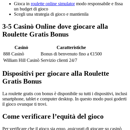
Gioca in
roulette online simulator
modo responsabile e fissa
un budget di gioco
Scegli una strategia di gioco e mantienila
3-5 Casinò Online dove giocare alla
Roulette Gratis Bonus
Casinò
Caratteristiche
888 Casinò
Bonus di benvenuto fino a €1500
William Hill Casinò
Servizio clienti 24/7
Dispositivi per giocare alla Roulette
Gratis Bonus
La roulette gratis con bonus è disponibile su tutti i dispositivi, inclusi
smartphone, tablet e computer desktop. In questo modo puoi goderti
il gioco ovunque ti trovi.
Come verificare l’equità del gioco
Per verificare che il gioco sia equo, assicurati di giocare su casinò