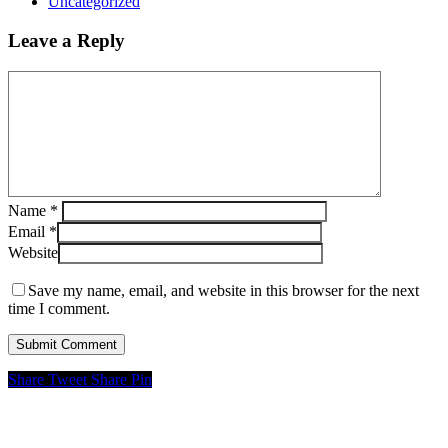
Uncategorized
Leave a Reply
Name
*
Email
*
Website
Save my name, email, and website in this browser for the next
time I comment.
Share
Tweet
Share
Pin
Subscribe to keep updated