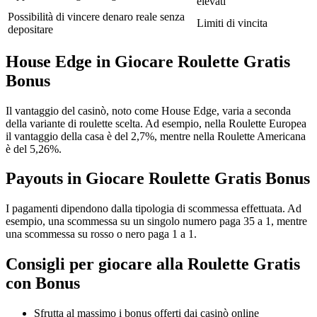
elevati
Possibilità di vincere denaro reale senza
Limiti di vincita
depositare
House Edge in Giocare Roulette Gratis
Bonus
Il vantaggio del casinò, noto come House Edge, varia a seconda
della variante di roulette scelta. Ad esempio, nella Roulette Europea
il vantaggio della casa è del 2,7%, mentre nella Roulette Americana
è del 5,26%.
Payouts in Giocare Roulette Gratis Bonus
I pagamenti dipendono dalla tipologia di scommessa effettuata. Ad
esempio, una scommessa su un singolo numero paga 35 a 1, mentre
una scommessa su rosso o nero paga 1 a 1.
Consigli per giocare alla Roulette Gratis
con Bonus
Sfrutta al massimo i bonus offerti dai casinò online