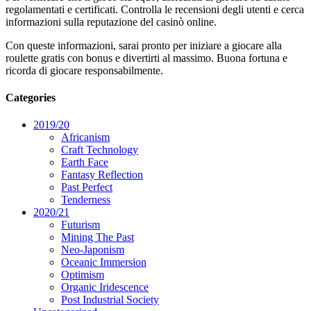
regolamentati e certificati. Controlla le recensioni degli utenti e cerca
informazioni sulla reputazione del casinò online.
Con queste informazioni, sarai pronto per iniziare a giocare alla
roulette gratis con bonus e divertirti al massimo. Buona fortuna e
ricorda di giocare responsabilmente.
Categories
2019/20
Africanism
Craft Technology
Earth Face
Fantasy Reflection
Past Perfect
Tenderness
2020/21
Futurism
Mining The Past
Neo-Japonism
Oceanic Immersion
Optimism
Organic Iridescence
Post Industrial Society