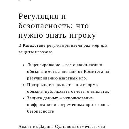
Регуляция и
безопасность: что
нужно знать игроку
В Казахстане регуляторы ввели ряд мер для
защиты игроков:
Лицензирование – все онлайн‑казино
обязаны иметь лицензии от Комитета по
регулированию азартных игр.
Прозрачность выплат – платформы
обязаны публиковать отчёты о выплатах.
Защита данных – использование
шифрования и современных протоколов
безопасности.
Аналитик Дарина Султанова отмечает, что