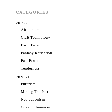
Product
CATEGORIES
Curtains
Project
Plain
Blinds
2019/20
Trends & News
Texture
Africanism
Wallpaper
Contact Us
Craft Technology
Blackout
Sangetsu
Motorised
My Collection
Earth Face
Dim Out
Smart Home
Fantasy Reflection
Patterns
Past Perfect
Sheer
Tenderness
Suede
2020/21
Velvet
Futurism
Embroidery
Mining The Past
Neo-Japonism
Oceanic Immersion