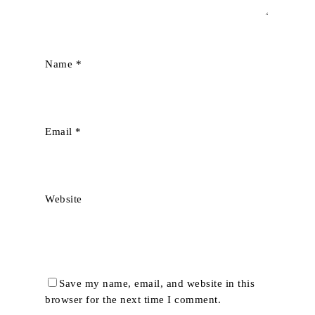
Name
*
Email
*
Website
Save my name, email, and website in this
browser for the next time I comment.