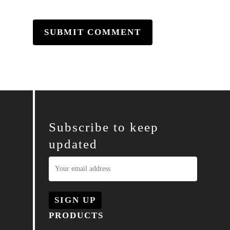
Subscribe to keep
updated
PRODUCTS