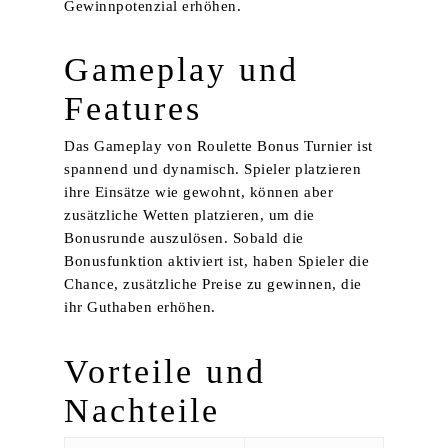
Gewinnpotenzial erhöhen.
Gameplay und
Features
Das Gameplay von Roulette Bonus Turnier ist
spannend und dynamisch. Spieler platzieren
ihre Einsätze wie gewohnt, können aber
zusätzliche Wetten platzieren, um die
Bonusrunde auszulösen. Sobald die
Bonusfunktion aktiviert ist, haben Spieler die
Chance, zusätzliche Preise zu gewinnen, die
ihr Guthaben erhöhen.
Vorteile und
Nachteile