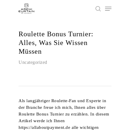
Roulette Bonus Turnier:
Hit enter to search or ESC to close
Alles, Was Sie Wissen
Müssen
Uncategorized
Als langjähriger Roulette-Fan und Experte in
der Branche freue ich mich, Ihnen alles über
Roulette Bonus Turnier zu erzählen. In diesem
Artikel werde ich Ihnen
https://allaboutpayment.de
alle wichtigen