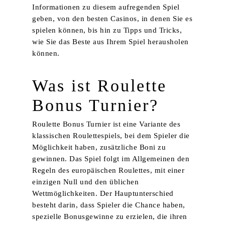
Informationen zu diesem aufregenden Spiel
geben, von den besten Casinos, in denen Sie es
spielen können,
bis hin zu Tipps und Tricks,
wie Sie das Beste aus Ihrem Spiel herausholen
können.
Was ist Roulette
Bonus Turnier?
Roulette Bonus Turnier ist eine Variante des
klassischen Roulettespiels, bei dem Spieler die
Möglichkeit haben, zusätzliche Boni zu
gewinnen. Das Spiel folgt im Allgemeinen den
Regeln des europäischen Roulettes, mit einer
einzigen Null und den üblichen
Wettmöglichkeiten. Der Hauptunterschied
besteht darin, dass Spieler die Chance haben,
spezielle Bonusgewinne zu erzielen, die ihren