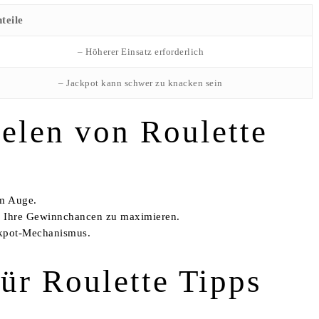
teile
– Höherer Einsatz erforderlich
– Jackpot kann schwer zu knacken sein
ielen von Roulette
im Auge.
um Ihre Gewinnchancen zu maximieren.
ckpot-Mechanismus.
ür Roulette Tipps