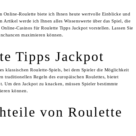
m Online-Roulette biete ich Ihnen heute wertvolle Einblicke und
 Artikel werde ich Ihnen alles Wissenswerte über das Spiel, die
n Online-Casinos für Roulette Tipps Jackpot vorstellen. Lassen Sie
innchancen maximieren können.
te Tipps Jackpot
es klassischen Roulette-Spiels, bei dem Spieler die Möglichkeit
n traditionellen Regeln des europäischen Roulettes, bietet
t. Um den Jackpot zu knacken, müssen Spieler bestimmte
iieren können.
hteile von Roulette