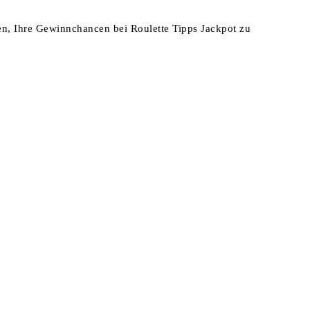
fen, Ihre Gewinnchancen bei Roulette Tipps Jackpot zu