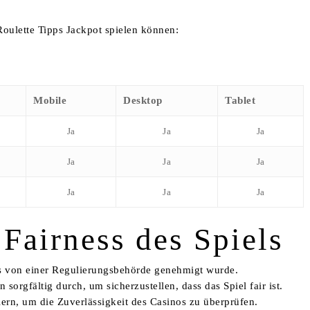
Roulette Tipps Jackpot spielen können:
Mobile
Desktop
Tablet
Ja
Ja
Ja
Ja
Ja
Ja
Ja
Ja
Ja
Fairness des Spiels
es von einer Regulierungsbehörde genehmigt wurde.
orgfältig durch, um sicherzustellen, dass das Spiel fair ist.
rn, um die Zuverlässigkeit des Casinos zu überprüfen.