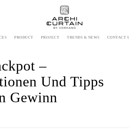
CES
PRODUCT
PROJECT
TRENDS & NEWS
CONTACT 
ackpot –
tionen Und Tipps
en Gewinn