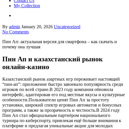
Contact Us
My Collection
By
admin
January 20, 2026
Uncategorized
No Comments
Пин Ап: актуальная версия для смартфона – как скачать и
почему она лучшая
Пин Ап и казахстанский рынок
онлайн‑казино
Казахстанский рынок азартных игр переживает настоящий
“пин‑ап”: приложение быстро завоевало популярность среди
игроков по всей стране.В 2023 году компания обновила
интерфейс, адаптировав его под местные вкусы и культурные
особенности.Пользователи ценят Пин Ап за простоту
установки, широкий спектр игровых автоматов и бонусных
программ, а также за прозрачность и честность.В 2024 году
Пин Ап стал официальным партнёром национального
турнира по киберспорту, привлекая ещё больше внимания к
платформе и предлагая уникальные акции для молодых