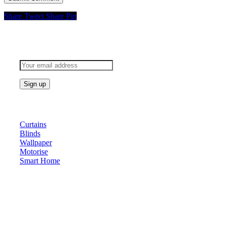
Share
Tweet
Share
Pin
Subscribe to keep updated
Products
Curtains
Blinds
Wallpaper
Motorise
Smart Home
About Us
At Archicurtain Sdn Bhd they understand that one’s living
space is enhanced through judicious interior design and natural
light adaptation features.