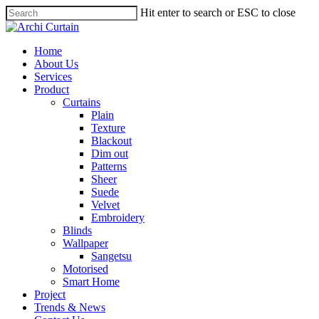
Hit enter to search or ESC to close
Home
About Us
Services
Product
Curtains
Plain
Texture
Blackout
Dim out
Patterns
Sheer
Suede
Velvet
Embroidery
Blinds
Wallpaper
Sangetsu
Motorised
Smart Home
Project
Trends & News