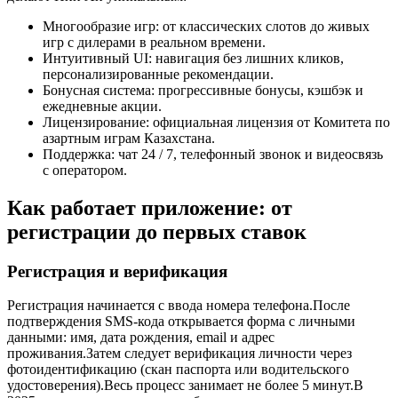
Многообразие игр: от классических слотов до живых
игр с дилерами в реальном времени.
Интуитивный UI: навигация без лишних кликов,
персонализированные рекомендации.
Бонусная система: прогрессивные бонусы, кэшбэк и
ежедневные акции.
Лицензирование: официальная лицензия от Комитета по
азартным играм Казахстана.
Поддержка: чат 24 / 7, телефонный звонок и видеосвязь
с оператором.
Как работает приложение: от
регистрации до первых ставок
Регистрация и верификация
Регистрация начинается с ввода номера телефона.После
подтверждения SMS‑кода открывается форма с личными
данными: имя, дата рождения, email и адрес
проживания.Затем следует верификация личности через
фотоидентификацию (скан паспорта или водительского
удостоверения).Весь процесс занимает не более 5 минут.В