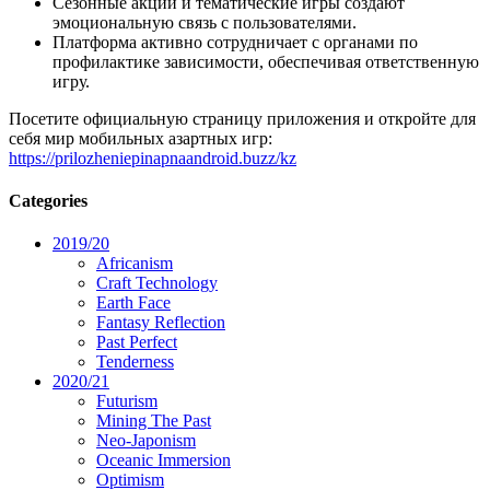
Сезонные акции и тематические игры создают
эмоциональную связь с пользователями.
Платформа активно сотрудничает с органами по
профилактике зависимости, обеспечивая ответственную
игру.
Посетите официальную страницу приложения и откройте для
себя мир мобильных азартных игр:
https://prilozheniepinapnaandroid.buzz/kz
Categories
2019/20
Africanism
Craft Technology
Earth Face
Fantasy Reflection
Past Perfect
Tenderness
2020/21
Futurism
Mining The Past
Neo-Japonism
Oceanic Immersion
Optimism