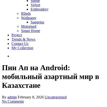
Suede
Velvet
Embroidery
Blinds
Wallpaper
Sangetsu
Motorised
Smart Home
Project
Trends & News
Contact Us
My Collection
Пин Ап на Android:
мобильный азартный мир в
Казахстане
By
admin
February 8, 2026
Uncategorized
No Comments