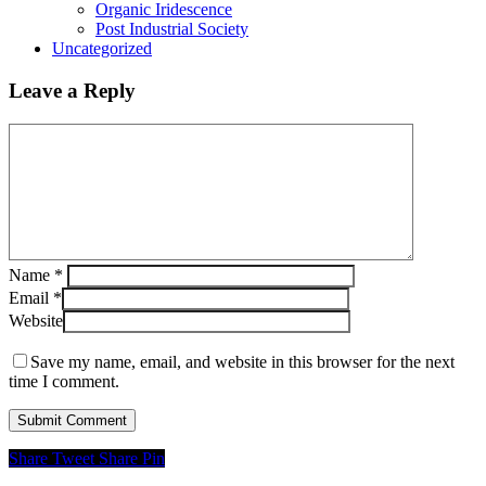
Organic Iridescence
Post Industrial Society
Uncategorized
Leave a Reply
Name
*
Email
*
Website
Save my name, email, and website in this browser for the next
time I comment.
Share
Tweet
Share
Pin