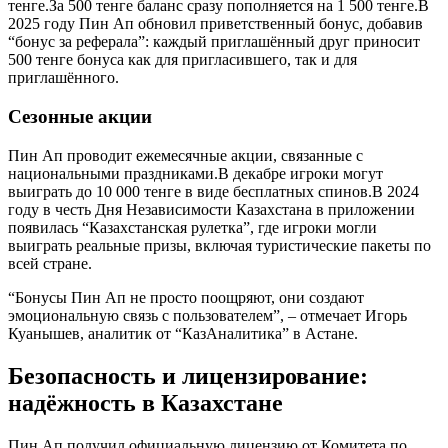
тенге.За 500 тенге баланс сразу пополняется на 1 500 тенге.В
2025 году Пин Ап обновил приветственный бонус, добавив
“бонус за реферала”: каждый приглашённый друг приносит
500 тенге бонуса как для пригласившего, так и для
приглашённого.
Сезонные акции
Пин Ап проводит ежемесячные акции, связанные с
национальными праздниками.В декабре игроки могут
выиграть до 10 000 тенге в виде бесплатных спинов.В 2024
году в честь Дня Независимости Казахстана в приложении
появилась “Казахстанская рулетка”, где игроки могли
выиграть реальные призы, включая туристические пакеты по
всей стране.
“Бонусы Пин Ап не просто поощряют, они создают
эмоциональную связь с пользователем”, – отмечает Игорь
Куанышев, аналитик от “КазАналитика” в Астане.
Безопасность и лицензирование:
надёжность в Казахстане
Пин Ап получил официальную лицензию от Комитета по