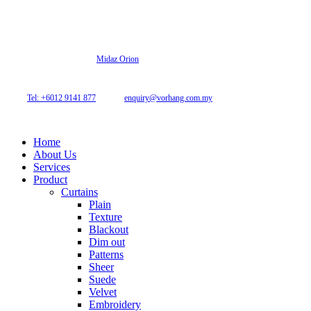
© 2026 Archi Curtain. All Rights Reserved.
Website designed by
Midaz Orion
Archicurtain Sdn Bhd
63GM Petaling Utama Avenue, Jalan PJS 1/50,
46150 Petaling Jaya, Selangor, Malaysia.
Tel: +6012 9141 877
| Email:
enquiry@vorhang.com.my
Home
About Us
Services
Product
Curtains
Plain
Texture
Blackout
Dim out
Patterns
Sheer
Suede
Velvet
Embroidery