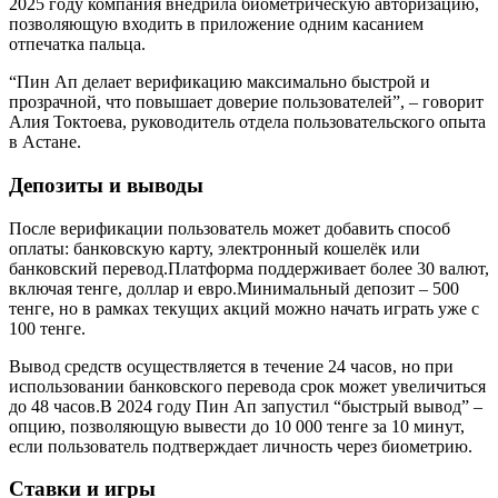
2025 году компания внедрила биометрическую авторизацию,
позволяющую входить в приложение одним касанием
отпечатка пальца.
“Пин Ап делает верификацию максимально быстрой и
прозрачной, что повышает доверие пользователей”, – говорит
Алия Токтоева, руководитель отдела пользовательского опыта
в Астане.
Депозиты и выводы
После верификации пользователь может добавить способ
оплаты: банковскую карту, электронный кошелёк или
банковский перевод.Платформа поддерживает более 30 валют,
включая тенге, доллар и евро.Минимальный депозит – 500
тенге, но в рамках текущих акций можно начать играть уже с
100 тенге.
Вывод средств осуществляется в течение 24 часов, но при
использовании банковского перевода срок может увеличиться
до 48 часов.В 2024 году Пин Ап запустил “быстрый вывод” –
опцию, позволяющую вывести до 10 000 тенге за 10 минут,
если пользователь подтверждает личность через биометрию.
Ставки и игры