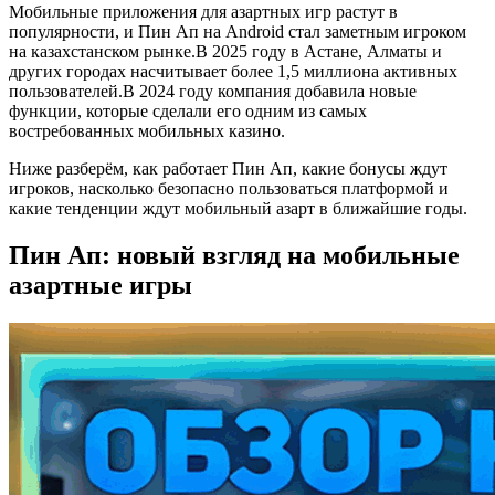
Мобильные приложения для азартных игр растут в
популярности, и Пин Ап на Android стал заметным игроком
на казахстанском рынке.В 2025 году в Астане, Алматы и
других городах насчитывает более 1,5 миллиона активных
пользователей.В 2024 году компания добавила новые
функции, которые сделали его одним из самых
востребованных мобильных казино.
Ниже разберём, как работает Пин Ап, какие бонусы ждут
игроков, насколько безопасно пользоваться платформой и
какие тенденции ждут мобильный азарт в ближайшие годы.
Пин Ап: новый взгляд на мобильные
азартные игры