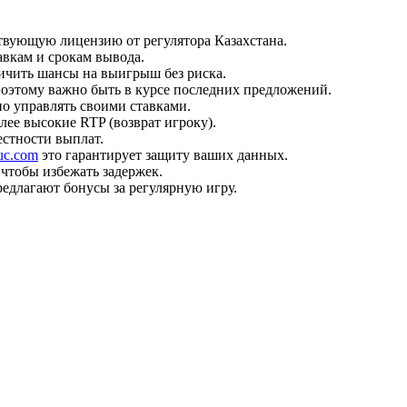
ствующую лицензию от регулятора Казахстана.
авкам и срокам вывода.
ичить шансы на выигрыш без риска.
поэтому важно быть в курсе последних предложений.
но управлять своими ставками.
ее высокие RTP (возврат игроку).
естности выплат.
uc.com
это гарантирует защиту ваших данных.
чтобы избежать задержек.
едлагают бонусы за регулярную игру.