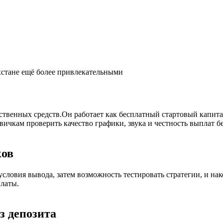
ахстане ещё более привлекательными
собственных средств.Он работает как бесплатный стартовый капи
вичкам проверить качество графики, звука и честность выплат бе
ков
словия вывода, затем возможность тестировать стратегии, и на
платы.
з депозита