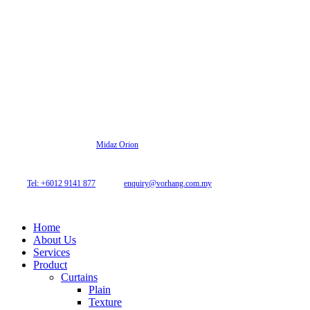
© 2026 Archi Curtain. All Rights Reserved.
Website designed by
Midaz Orion
Archicurtain Sdn Bhd
63GM Petaling Utama Avenue, Jalan PJS 1/50,
46150 Petaling Jaya, Selangor, Malaysia.
Tel: +6012 9141 877
| Email:
enquiry@vorhang.com.my
Home
About Us
Services
Product
Curtains
Plain
Texture