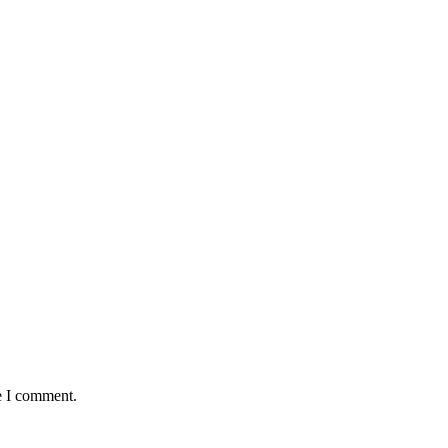
e I comment.