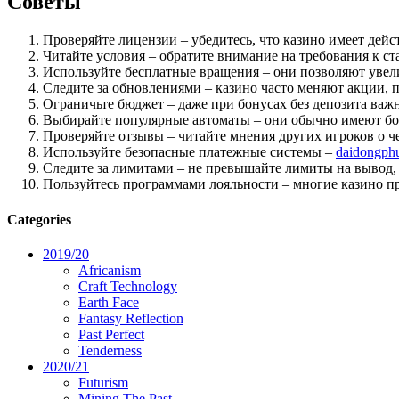
Советы
Проверяйте лицензии – убедитесь, что казино имеет дей
Читайте условия – обратите внимание на требования к ст
Используйте бесплатные вращения – они позволяют увел
Следите за обновлениями – казино часто меняют акции, 
Ограничьте бюджет – даже при бонусах без депозита важ
Выбирайте популярные автоматы – они обычно имеют бол
Проверяйте отзывы – читайте мнения других игроков о ч
Используйте безопасные платежные системы –
daidongph
Следите за лимитами – не превышайте лимиты на вывод, 
Пользуйтесь программами лояльности – многие казино пр
Categories
2019/20
Africanism
Craft Technology
Earth Face
Fantasy Reflection
Past Perfect
Tenderness
2020/21
Futurism
Mining The Past