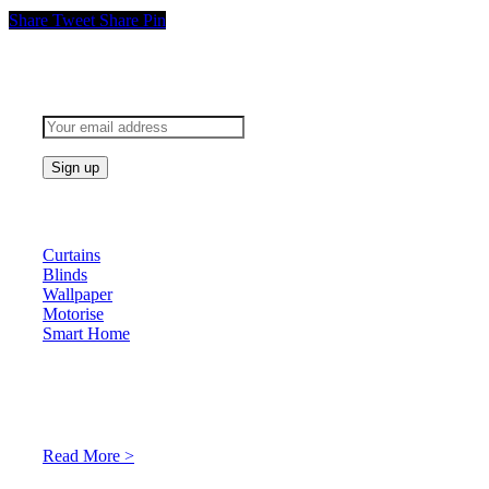
Share
Tweet
Share
Pin
Subscribe to keep updated
Products
Curtains
Blinds
Wallpaper
Motorise
Smart Home
About Us
At Archicurtain Sdn Bhd they understand that one’s living space i
Read More >