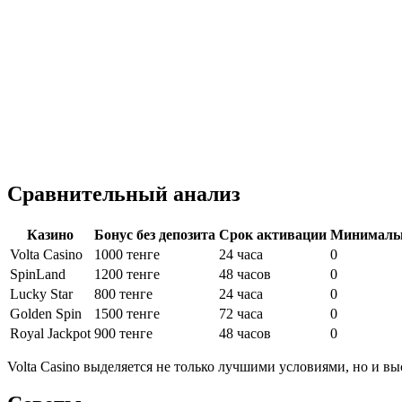
Сравнительный анализ
Казино
Бонус без депозита
Срок активации
Минимальн
Volta Casino
1000 тенге
24 часа
0
SpinLand
1200 тенге
48 часов
0
Lucky Star
800 тенге
24 часа
0
Golden Spin
1500 тенге
72 часа
0
Royal Jackpot
900 тенге
48 часов
0
Volta Casino выделяется не только лучшими условиями, но и 