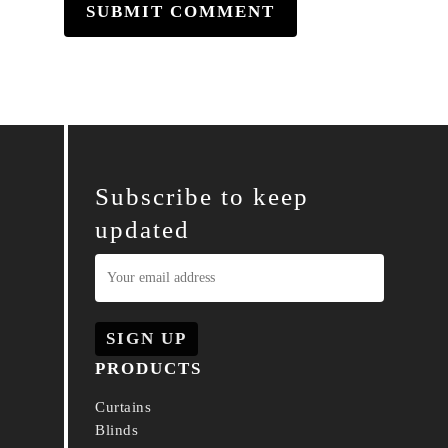
Subscribe to keep
updated
PRODUCTS
Curtains
Blinds