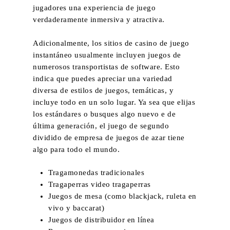
jugadores una experiencia de juego
verdaderamente inmersiva y atractiva.
Adicionalmente, los sitios de casino de juego
instantáneo usualmente incluyen juegos de
numerosos transportistas de software. Esto
indica que puedes apreciar una variedad
diversa de estilos de juegos, temáticas, y
incluye todo en un solo lugar. Ya sea que elijas
los estándares o busques algo nuevo e de
última generación, el juego de segundo
dividido de empresa de juegos de azar tiene
algo para todo el mundo.
Tragamonedas tradicionales
Tragaperras video tragaperras
Juegos de mesa (como blackjack, ruleta en
vivo y baccarat)
Juegos de distribuidor en línea