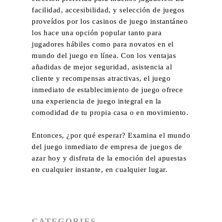
facilidad, accesibilidad, y selección de juegos
proveídos por los casinos de juego instantáneo
los hace una opción popular tanto para
jugadores hábiles como para novatos en el
mundo del juego en línea. Con los ventajas
añadidas de mejor seguridad, asistencia al
cliente y recompensas atractivas, el juego
inmediato de establecimiento de juego ofrece
una experiencia de juego integral en la
comodidad de tu propia casa o en movimiento.
Entonces, ¿por qué esperar? Examina el mundo
del juego inmediato de empresa de juegos de
azar hoy y disfruta de la emoción del apuestas
en cualquier instante, en cualquier lugar.
CATEGORIES