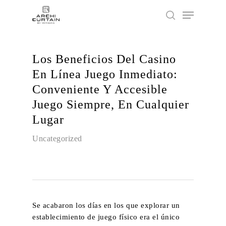
Los Beneficios Del Casino
Hit enter to search or ESC to close
En Línea Juego Inmediato:
Conveniente Y Accesible
Juego Siempre, En Cualquier
Lugar
Uncategorized
Se acabaron los días en los que explorar un
establecimiento de juego físico era el único