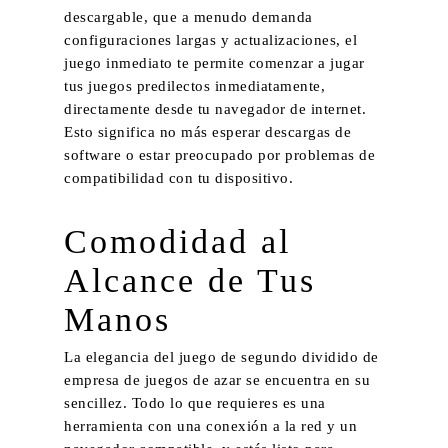
descargable, que a menudo demanda
configuraciones largas y actualizaciones, el
juego inmediato te permite comenzar a jugar
tus juegos predilectos inmediatamente,
directamente desde tu navegador de internet.
Esto significa no más esperar descargas de
software o estar preocupado por problemas de
compatibilidad con tu dispositivo.
Comodidad al
Alcance de Tus
Manos
La elegancia del juego de segundo dividido de
empresa de juegos de azar se encuentra en su
sencillez. Todo lo que requieres es una
herramienta con una conexión a la red y un