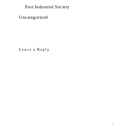
Post Industrial Society
Uncategorized
Leave a Reply