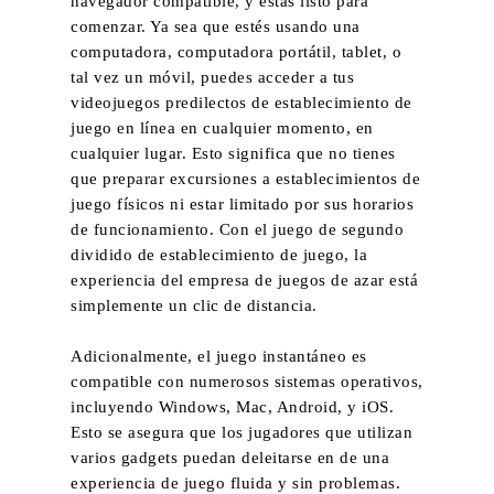
navegador compatible, y estás listo para
comenzar. Ya sea que estés usando una
computadora, computadora portátil, tablet, o
tal vez un móvil, puedes acceder a tus
videojuegos predilectos de establecimiento de
juego en línea en cualquier momento, en
cualquier lugar. Esto significa que no tienes
que preparar excursiones a establecimientos de
juego físicos ni estar limitado por sus horarios
de funcionamiento. Con el juego de segundo
dividido de establecimiento de juego, la
experiencia del empresa de juegos de azar está
simplemente un clic de distancia.
Adicionalmente, el juego instantáneo es
compatible con numerosos sistemas operativos,
incluyendo Windows, Mac, Android, y iOS.
Esto se asegura que los jugadores que utilizan
varios gadgets puedan deleitarse en de una
experiencia de juego fluida y sin problemas.