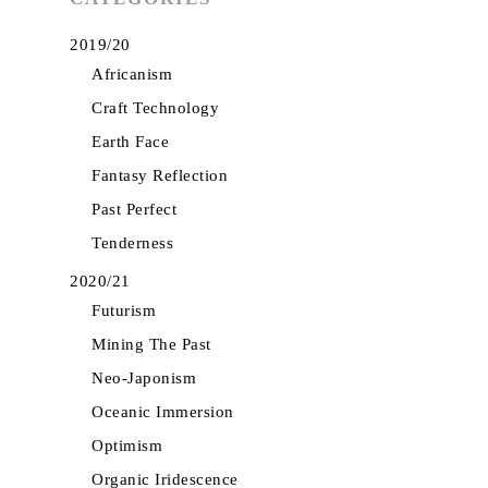
2019/20
Africanism
Craft Technology
Earth Face
Fantasy Reflection
Past Perfect
Tenderness
2020/21
Futurism
Mining The Past
Neo-Japonism
Oceanic Immersion
Optimism
Organic Iridescence