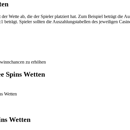
ten
r Wette ab, die der Spieler platziert hat. Zum Beispiel beträgt die Au
 beträgt. Spieler sollten die Auszahlungstabellen des jeweiligen Casi
ewinnchancen zu erhöhen
ee Spins Wetten
ns Wetten
ins Wetten