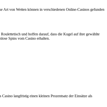
Diese Art von Wetten können in verschiedenen Online-Casinos gefunden
n Roulettetisch und hoffen darauf, dass die Kugel auf ihre gewählte
enlose Spins vom Casino erhalten.
 Casino langfristig einen kleinen Prozentsatz der Einsätze als