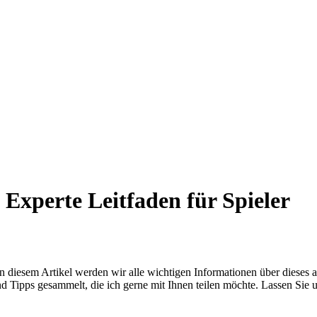
 Experte Leitfaden für Spieler
 diesem Artikel werden wir alle wichtigen Informationen über dieses a
d Tipps gesammelt, die ich gerne mit Ihnen teilen möchte. Lassen Sie 