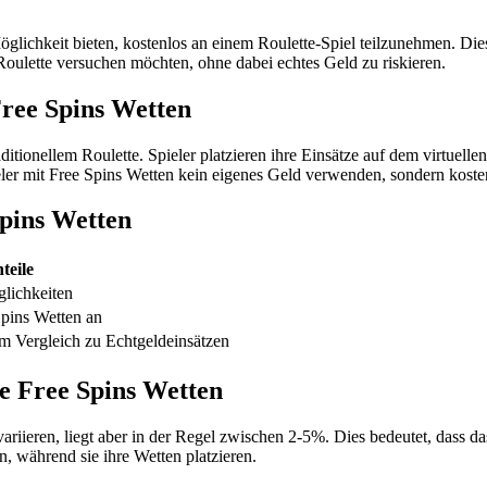
 Möglichkeit bieten, kostenlos an einem Roulette-Spiel teilzunehmen. 
 Roulette versuchen möchten, ohne dabei echtes Geld zu riskieren.
Free Spins Wetten
ditionellem Roulette. Spieler platzieren ihre Einsätze auf dem virtuelle
ieler mit Free Spins Wetten kein eigenes Geld verwenden, sondern kost
Spins Wetten
teile
lichkeiten
Spins Wetten an
im Vergleich zu Echtgeldeinsätzen
te Free Spins Wetten
riieren, liegt aber in der Regel zwischen 2-5%. Dies bedeutet, dass das
n, während sie ihre Wetten platzieren.