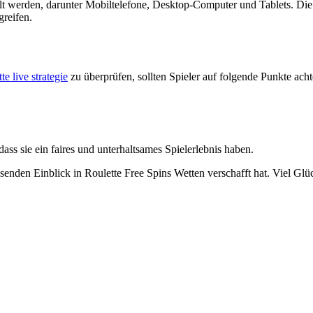
t werden, darunter Mobiltelefone, Desktop-Computer und Tablets. Die m
greifen.
te live strategie
zu überprüfen, sollten Spieler auf folgende Punkte acht
dass sie ein faires und unterhaltsames Spielerlebnis haben.
ssenden Einblick in Roulette Free Spins Wetten verschafft hat. Viel Gl