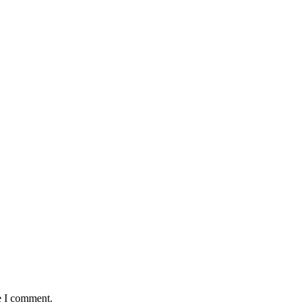
e I comment.