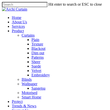
Hit enter to search or ESC to close
Home
About Us
Services
Product
Curtains
Plain
Texture
Blackout
Dim out
Patterns
Sheer
Suede
Velvet
Embroidery
Blinds
Wallpaper
Sangetsu
Motorised
Smart Home
Project
Trends & News