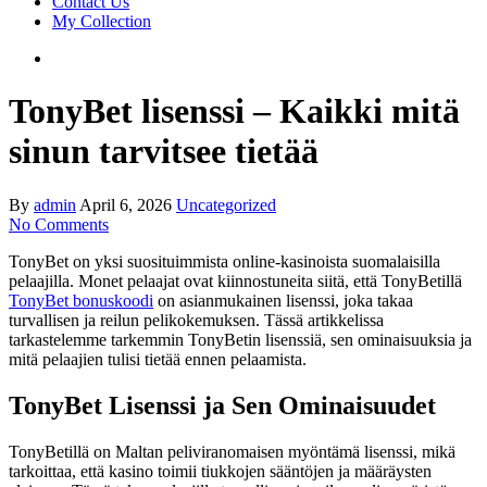
Contact Us
My Collection
TonyBet lisenssi – Kaikki mitä
sinun tarvitsee tietää
By
admin
April 6, 2026
Uncategorized
No Comments
TonyBet on yksi suosituimmista online-kasinoista suomalaisilla
pelaajilla. Monet pelaajat ovat kiinnostuneita siitä, että TonyBetillä
TonyBet bonuskoodi
on asianmukainen lisenssi, joka takaa
turvallisen ja reilun pelikokemuksen. Tässä artikkelissa
tarkastelemme tarkemmin TonyBetin lisenssiä, sen ominaisuuksia
ja
mitä pelaajien tulisi tietää ennen pelaamista.
TonyBet Lisenssi ja Sen Ominaisuudet
TonyBetillä on Maltan peliviranomaisen myöntämä lisenssi, mikä
tarkoittaa, että kasino toimii tiukkojen sääntöjen ja määräysten