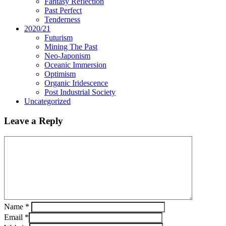
Fantasy Reflection
Past Perfect
Tenderness
2020/21
Futurism
Mining The Past
Neo-Japonism
Oceanic Immersion
Optimism
Organic Iridescence
Post Industrial Society
Uncategorized
Leave a Reply
Name
*
Email
*