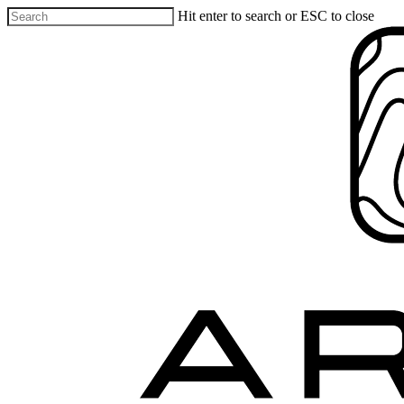
Hit enter to search or ESC to close