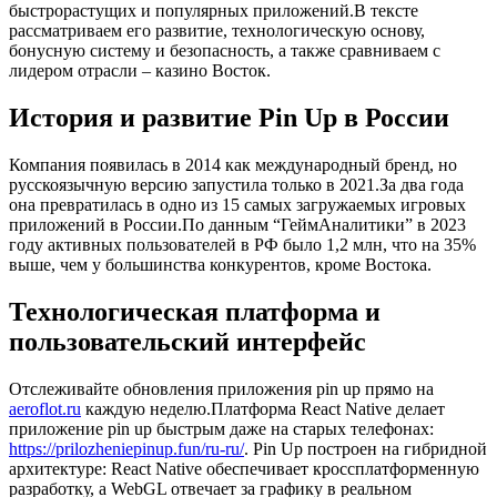
быстрорастущих и популярных приложений.В тексте
рассматриваем его развитие, технологическую основу,
бонусную систему и безопасность, а также сравниваем с
лидером отрасли – казино Восток.
История и развитие Pin Up в России
Компания появилась в 2014 как международный бренд, но
русскоязычную версию запустила только в 2021.За два года
она превратилась в одно из 15 самых загружаемых игровых
приложений в России.По данным “ГеймАналитики” в 2023
году активных пользователей в РФ было 1,2 млн, что на 35%
выше, чем у большинства конкурентов, кроме Востока.
Технологическая платформа и
пользовательский интерфейс
Отслеживайте обновления приложения pin up прямо на
aeroflot.ru
каждую неделю.Платформа React Native делает
приложение pin up быстрым даже на старых телефонах:
https://prilozheniepinup.fun/ru-ru/
. Pin Up построен на гибридной
архитектуре: React Native обеспечивает кроссплатформенную
разработку, а WebGL отвечает за графику в реальном