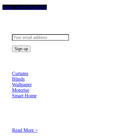
Share
Tweet
Share
Pin
Subscribe to keep updated
Products
Curtains
Blinds
Wallpaper
Motorise
Smart Home
About Us
At Archicurtain Sdn Bhd they understand that one’s living space i
Read More >