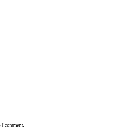
e I comment.