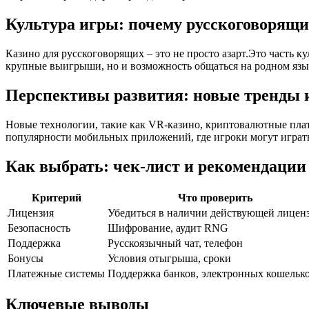
Культура игры: почему русскоговорящи
Казино для русскоговорящих – это не просто азарт.Это часть к
крупные выигрыши, но и возможность общаться на родном языке
Перспективы развития: новые тренды 
Новые технологии, такие как VR‑казино, криптовалютные пла
популярности мобильных приложений, где игроки могут играть
Как выбрать: чек‑лист и рекомендации
Критерий
Что проверить
Лицензия
Убедиться в наличии действующей лицен
Безопасность
Шифрование, аудит RNG
Поддержка
Русскоязычный чат, телефон
Бонусы
Условия отыгрыша, сроки
Платежные системы
Поддержка банков, электронных кошельк
Ключевые выводы