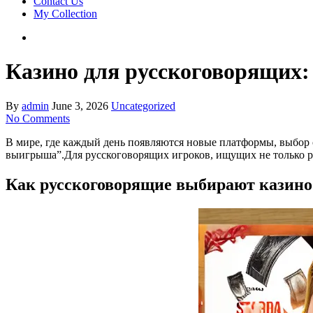
Contact Us
My Collection
Казино для русскоговорящих: 
By
admin
June 3, 2026
Uncategorized
No Comments
В мире, где каждый день появляются новые платформы, выбор
выигрыша”.Для русскоговорящих игроков, ищущих не только раз
Как русскоговорящие выбирают казино