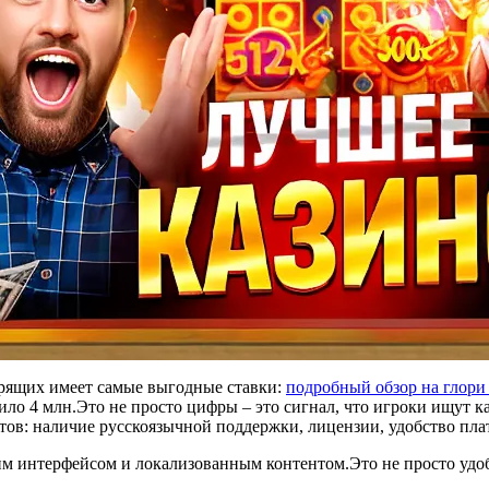
орящих имеет самые выгодные ставки:
подробный обзор на глор
сило 4 млн.Это не просто цифры – это сигнал, что игроки ищут
в: наличие русскоязычной поддержки, лицензии, удобство плат
 интерфейсом и локализованным контентом.Это не просто удобст