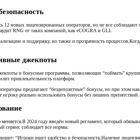
безопасность
ось 12 новых лицензированных операторов, но не все соблюдаю
 аудит RNG от таких компаний, как eCOGRA и GLI.
лизацию и поддержку, но также и прозрачность процессов.Когда
сивные джекпоты
жекпоты и бонусные программы, позволяющие “поймать” крупн
силит привлекательность платформ.
 операторы предлагают “бездепозитные” бонусы, но при этом н
игроку реально использовать бонусы без лишних препятствий.
ование
о меняется.В 2024 году введён новый регламент, который обязыв
ый сервис соблюдает все нормы.
оворит: “Игроки ищут удобство и безопасность.Наличие лицензи