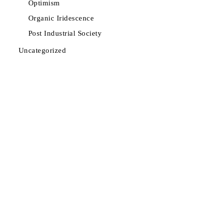
Optimism
Organic Iridescence
Post Industrial Society
Uncategorized