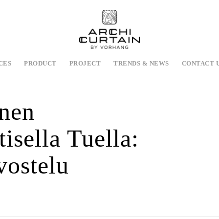
CES
PRODUCT
PROJECT
TRENDS & NEWS
CONTACT 
inen
sella Tuella:
vostelu