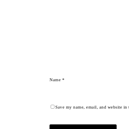
Name
*
Save my name, email, and website in t