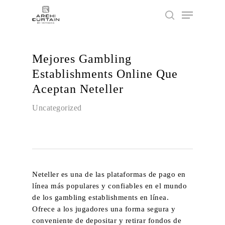
Mejores Gambling
Hit enter to search or ESC to close
Establishments Online Que
Aceptan Neteller
Uncategorized
Neteller es una de las plataformas de pago en
línea más populares y confiables en el mundo
de los gambling establishments en línea.
Ofrece a los jugadores una forma segura y
conveniente de depositar y retirar fondos de