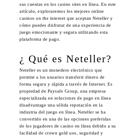
sus cuentas en los casino sites en línea. En este
artículo, exploraremos los mejores online
casinos on the internet que aceptan Neteller
y
cómo puedes disfrutar de una experiencia de
juego emocionante y segura utilizando esta
plataforma de pago.
¿ Qué es Neteller?
Neteller es un monedero electrónico que
permite a los usuarios transferir dinero de
forma segura y rápida a través de Internet. Es
propiedad de Paysafe Group, una empresa
especializada en soluciones de pago en línea
disadvantage una sólida reputación en la
industria del juego en línea. Neteller se ha
convertido en una de las opciones preferidas
de los jugadores de casino en línea debido a su
facilidad de
crown gold
uso, seguridad y