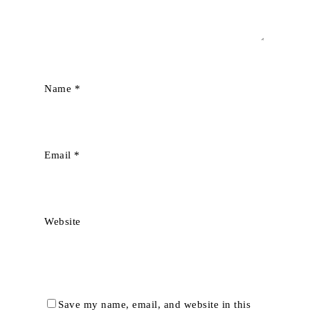
Name
*
Email
*
Website
Save my name, email, and website in this