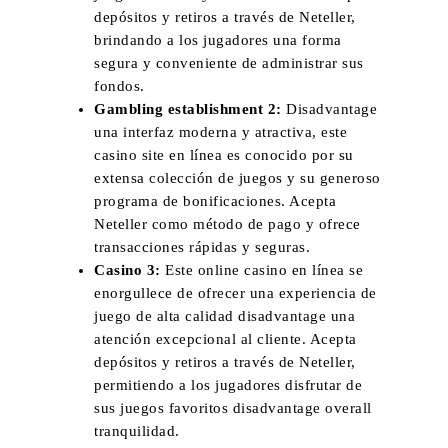
depósitos y retiros a través de Neteller,
brindando a los jugadores una forma
segura y conveniente de administrar sus
fondos.
Gambling establishment 2:
Disadvantage
una interfaz moderna y atractiva, este
casino site en línea es conocido por su
extensa colección de juegos y su generoso
programa de bonificaciones. Acepta
Neteller como método de pago y ofrece
transacciones rápidas y seguras.
Casino 3:
Este online casino en línea se
enorgullece de ofrecer una experiencia de
juego de alta calidad disadvantage una
atención excepcional al cliente. Acepta
depósitos y retiros a través de Neteller,
permitiendo a los jugadores disfrutar de
sus juegos favoritos disadvantage overall
tranquilidad.