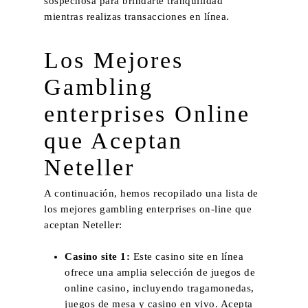
sospechosa para brindarte tranquilidad
mientras realizas transacciones en línea.
Los Mejores
Gambling
enterprises Online
que Aceptan
Neteller
A continuación, hemos recopilado una lista de
los mejores gambling enterprises on-line que
aceptan Neteller:
Casino site 1:
Este casino site en línea
ofrece una amplia selección de juegos de
online casino, incluyendo tragamonedas,
juegos de mesa y casino en vivo. Acepta