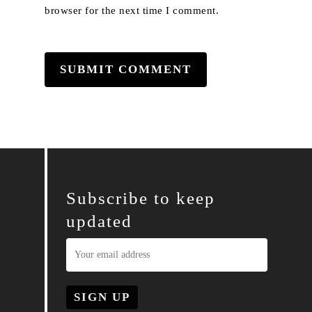
browser for the next time I comment.
Subscribe to keep
updated