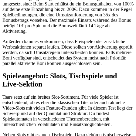
umgesetzt sind: Beim Start erhältst du ein Bonusguthaben von 100%
auf deine erste Einzahlung bis zu 200€. Dazu kommen in der Regel
Spielbedingungen, die eine Umsatzanforderung von 35x des
Bonusbetrags vorsehen. Der maximale Einsatz während des Bonus
beträgt 10€ pro Spin und die Bonuszeit läuft 14 Tage ab
Aktivierung.
Außerdem kann es vorkommen, dass Freispiele oder zusätzliche
Werbeaktionen separat laufen. Diese sollten vor Aktivierung geprüft
werden, da sich Umsatzregeln unterscheiden können. Falls mehrere
Boni verfügbar sind, entscheidet das System meist nach Priorität;
parallel aktivierte Boni können ausgeschlossen sein.
Spieleangebot: Slots, Tischspiele und
Live-Sektion
Tsars setzt auf ein breites Slot-Sortiment. Für viele Spieler ist
entscheidend, ob es eher die klassischen Titel oder auch aktuelle
Video-Slots mit vielen Feature-Runden gibt. In diesem Test liegt der
Schwerpunkt auf der Quantität und Struktur: Du findest
Spielautomaten in verschiedenen Themenbereichen, mit
unterschiedlichen Volatilitäten und Einsatzmöglichkeiten.
Neben Slots gibt es auch Tischspiele. Dazu gehören typischerweise