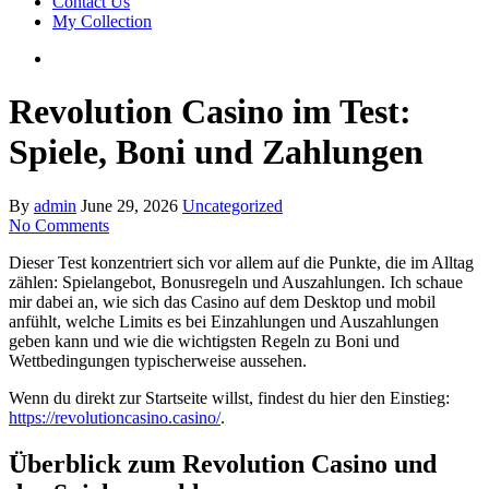
Contact Us
My Collection
Revolution Casino im Test:
Spiele, Boni und Zahlungen
By
admin
June 29, 2026
Uncategorized
No Comments
Dieser Test konzentriert sich vor allem auf die Punkte, die im Alltag
zählen: Spielangebot, Bonusregeln und Auszahlungen. Ich schaue
mir dabei an, wie sich das Casino auf dem Desktop und mobil
anfühlt, welche Limits es bei Einzahlungen und Auszahlungen
geben kann und wie die wichtigsten Regeln zu Boni und
Wettbedingungen typischerweise aussehen.
Wenn du direkt zur Startseite willst, findest du hier den Einstieg:
https://revolutioncasino.casino/
.
Überblick zum Revolution Casino und