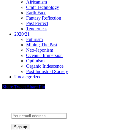
Africanism
Craft Technology
Earth Face
Fantasy Reflection
Past Perfect
Tenderness
2020/21
Futurism
Mining The Past
Neo-Japonism
Oceanic Immersion
Optimism
Organic Iridescence
Post Industrial Society
Uncategorized
Share
Tweet
Share
Pin
Subscribe to keep updated