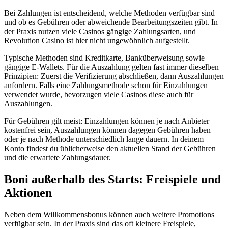
Bei Zahlungen ist entscheidend, welche Methoden verfügbar sind
und ob es Gebühren oder abweichende Bearbeitungszeiten gibt. In
der Praxis nutzen viele Casinos gängige Zahlungsarten, und
Revolution Casino ist hier nicht ungewöhnlich aufgestellt.
Typische Methoden sind Kreditkarte, Banküberweisung sowie
gängige E-Wallets. Für die Auszahlung gelten fast immer dieselben
Prinzipien: Zuerst die Verifizierung abschließen, dann Auszahlungen
anfordern. Falls eine Zahlungsmethode schon für Einzahlungen
verwendet wurde, bevorzugen viele Casinos diese auch für
Auszahlungen.
Für Gebühren gilt meist: Einzahlungen können je nach Anbieter
kostenfrei sein, Auszahlungen können dagegen Gebühren haben
oder je nach Methode unterschiedlich lange dauern. In deinem
Konto findest du üblicherweise den aktuellen Stand der Gebühren
und die erwartete Zahlungsdauer.
Boni außerhalb des Starts: Freispiele und
Aktionen
Neben dem Willkommensbonus können auch weitere Promotions
verfügbar sein. In der Praxis sind das oft kleinere Freispiele,