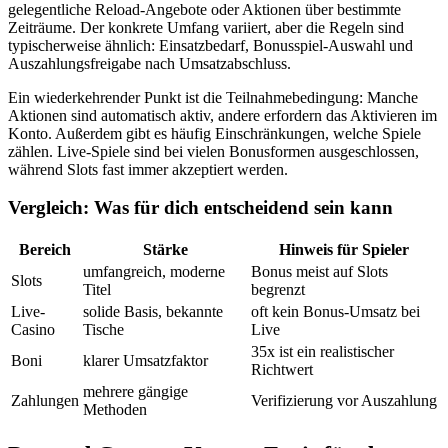
gelegentliche Reload-Angebote oder Aktionen über bestimmte
Zeiträume. Der konkrete Umfang variiert, aber die Regeln sind
typischerweise ähnlich: Einsatzbedarf, Bonusspiel-Auswahl und
Auszahlungsfreigabe nach Umsatzabschluss.
Ein wiederkehrender Punkt ist die Teilnahmebedingung: Manche
Aktionen sind automatisch aktiv, andere erfordern das Aktivieren im
Konto. Außerdem gibt es häufig Einschränkungen, welche Spiele
zählen. Live-Spiele sind bei vielen Bonusformen ausgeschlossen,
während Slots fast immer akzeptiert werden.
Vergleich: Was für dich entscheidend sein kann
Bereich
Stärke
Hinweis für Spieler
umfangreich, moderne
Bonus meist auf Slots
Slots
Titel
begrenzt
Live-
solide Basis, bekannte
oft kein Bonus-Umsatz bei
Casino
Tische
Live
35x ist ein realistischer
Boni
klarer Umsatzfaktor
Richtwert
mehrere gängige
Zahlungen
Verifizierung vor Auszahlung
Methoden