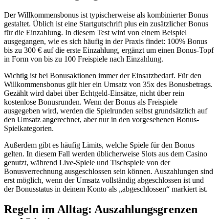
Der Willkommensbonus ist typischerweise als kombinierter Bonus
gestaltet. Üblich ist eine Startgutschrift plus ein zusätzlicher Bonus
für die Einzahlung. In diesem Test wird von einem Beispiel
ausgegangen, wie es sich häufig in der Praxis findet: 100% Bonus
bis zu 300 € auf die erste Einzahlung, ergänzt um einen Bonus-Topf
in Form von bis zu 100 Freispiele nach Einzahlung.
Wichtig ist bei Bonusaktionen immer der Einsatzbedarf. Für den
Willkommensbonus gilt hier ein Umsatz von 35x des Bonusbetrags.
Gezählt wird dabei über Echtgeld-Einsätze, nicht über rein
kostenlose Bonusrunden. Wenn der Bonus als Freispiele
ausgegeben wird, werden die Spielrunden selbst grundsätzlich auf
den Umsatz angerechnet, aber nur in den vorgesehenen Bonus-
Spielkategorien.
Außerdem gibt es häufig Limits, welche Spiele für den Bonus
gelten. In diesem Fall werden üblicherweise Slots aus dem Casino
genutzt, während Live-Spiele und Tischspiele von der
Bonusverrechnung ausgeschlossen sein können. Auszahlungen sind
erst möglich, wenn der Umsatz vollständig abgeschlossen ist und
der Bonusstatus in deinem Konto als „abgeschlossen“ markiert ist.
Regeln im Alltag: Auszahlungsgrenzen