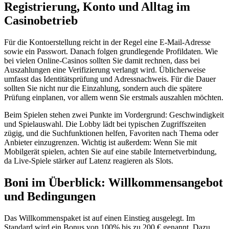
Registrierung, Konto und Alltag im
Casinobetrieb
Für die Kontoerstellung reicht in der Regel eine E-Mail-Adresse
sowie ein Passwort. Danach folgen grundlegende Profildaten. Wie
bei vielen Online-Casinos sollten Sie damit rechnen, dass bei
Auszahlungen eine Verifizierung verlangt wird. Üblicherweise
umfasst das Identitätsprüfung und Adressnachweis. Für die Dauer
sollten Sie nicht nur die Einzahlung, sondern auch die spätere
Prüfung einplanen, vor allem wenn Sie erstmals auszahlen möchten.
Beim Spielen stehen zwei Punkte im Vordergrund: Geschwindigkeit
und Spielauswahl. Die Lobby lädt bei typischen Zugriffszeiten
zügig, und die Suchfunktionen helfen, Favoriten nach Thema oder
Anbieter einzugrenzen. Wichtig ist außerdem: Wenn Sie mit
Mobilgerät spielen, achten Sie auf eine stabile Internetverbindung,
da Live-Spiele stärker auf Latenz reagieren als Slots.
Boni im Überblick: Willkommensangebot
und Bedingungen
Das Willkommenspaket ist auf einen Einstieg ausgelegt. Im
Standard wird ein Bonus von 100% bis zu 200 € genannt. Dazu