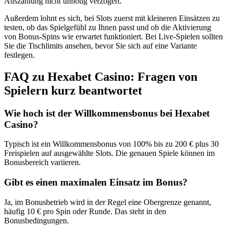
Auszahlung nicht unnötig verzögert.
Außerdem lohnt es sich, bei Slots zuerst mit kleineren Einsätzen zu
testen, ob das Spielgefühl zu Ihnen passt und ob die Aktivierung
von Bonus-Spins wie erwartet funktioniert. Bei Live-Spielen sollten
Sie die Tischlimits ansehen, bevor Sie sich auf eine Variante
festlegen.
FAQ zu Hexabet Casino: Fragen von
Spielern kurz beantwortet
Wie hoch ist der Willkommensbonus bei Hexabet
Casino?
Typisch ist ein Willkommensbonus von 100% bis zu 200 € plus 30
Freispielen auf ausgewählte Slots. Die genauen Spiele können im
Bonusbereich variieren.
Gibt es einen maximalen Einsatz im Bonus?
Ja, im Bonusbetrieb wird in der Regel eine Obergrenze genannt,
häufig 10 € pro Spin oder Runde. Das steht in den
Bonusbedingungen.