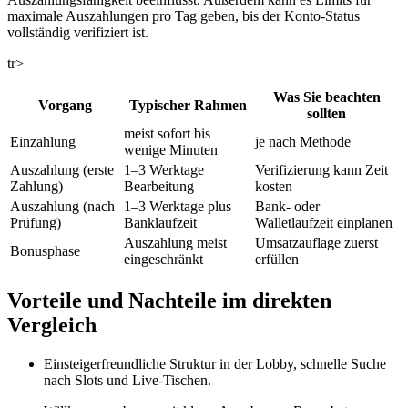
maximale Auszahlungen pro Tag geben, bis der Konto-Status
vollständig verifiziert ist.
tr>
Was Sie beachten
Vorgang
Typischer Rahmen
sollten
meist sofort bis
Einzahlung
je nach Methode
wenige Minuten
Auszahlung (erste
1–3 Werktage
Verifizierung kann Zeit
Zahlung)
Bearbeitung
kosten
Auszahlung (nach
1–3 Werktage plus
Bank- oder
Prüfung)
Banklaufzeit
Walletlaufzeit einplanen
Auszahlung meist
Umsatzauflage zuerst
Bonusphase
eingeschränkt
erfüllen
Vorteile und Nachteile im direkten
Vergleich
Einsteigerfreundliche Struktur in der Lobby, schnelle Suche
nach Slots und Live-Tischen.